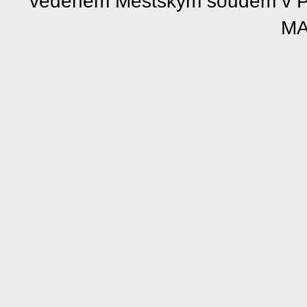
vedeném Městským soudem v Pra
MA