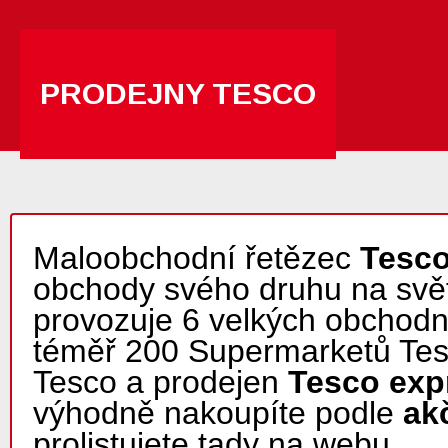
PRODEJNY TESCO
Maloobchodní řetězec
Tesc
obchody svého druhu na svět
provozuje 6 velkých obchod
téměř 200 Supermarketů Tes
Tesco a prodejen
Tesco exp
výhodně nakoupíte podle
ak
prolistujete tady na webu.