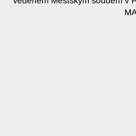
vedeném Městským soudem v Pra
MA