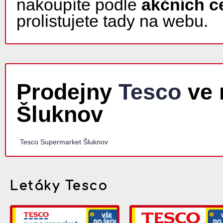
nakoupíte podle
akčních c
prolistujete tady na webu.
Prodejny
Tesco
ve 
Šluknov
Tesco Supermarket Šluknov
Letáky Tesco