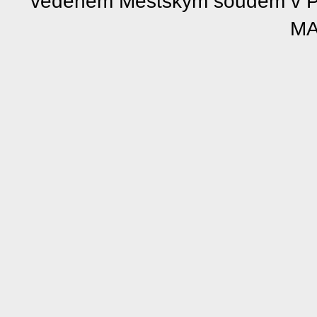
vedeném Městským soudem v Pra
MA